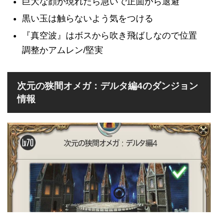
巨大な顔が現れたら急いで正面から退避
黒い玉は触らないよう気をつける
『真空波』はボスから吹き飛ばしなので位置
調整かアムレン/堅実
次元の狭間オメガ：デルタ編4のダンジョン
情報