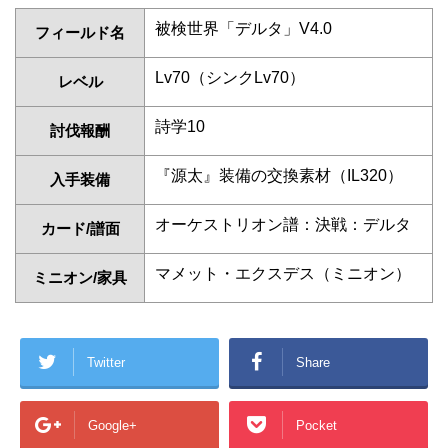
被検世界「デルタ」V4.0
フィールド名
Lv70（シンクLv70）
レベル
詩学10
討伐報酬
『源太』装備の交換素材（IL320）
入手装備
オーケストリオン譜：決戦：デルタ
カード/譜面
マメット・エクスデス（ミニオン）
ミニオン/家具
Twitter
Share
Google+
Pocket