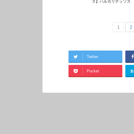
ス】ハルカリナッソス 「
1
2
Twitter
Pocket
B