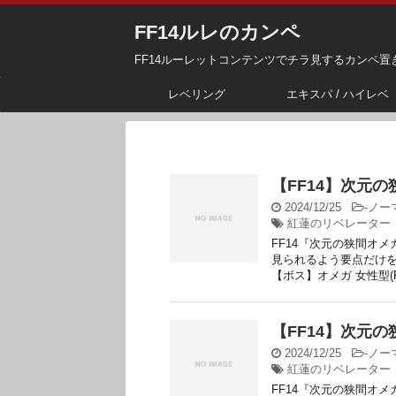
FF14ルレのカンペ
FF14ルーレットコンテンツでチラ見するカンペ置
レベリング
エキスパ / ハイレベ
【FF14】次元
2024/12/25
-
ノー
紅蓮のリベレーター
FF14『次元の狭間オ
見られるよう要点だけを
【ボス】オメガ 女性型(F)
【FF14】次元
2024/12/25
-
ノー
紅蓮のリベレーター
FF14『次元の狭間オ